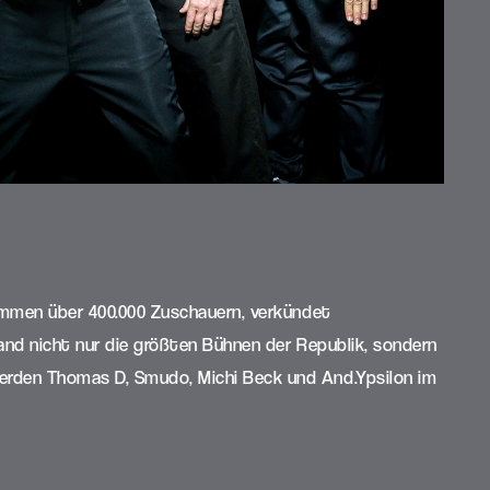
sammen über 400.000 Zuschauern, verkündet
and nicht nur die größten Bühnen der Republik, sondern
erden Thomas D, Smudo, Michi Beck und And.Ypsilon im