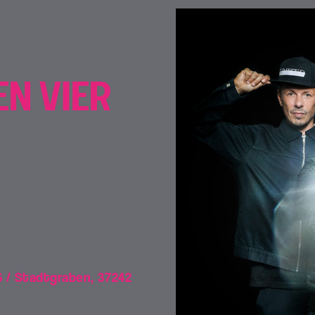
EN VIER
 / Stadtgraben, 37242