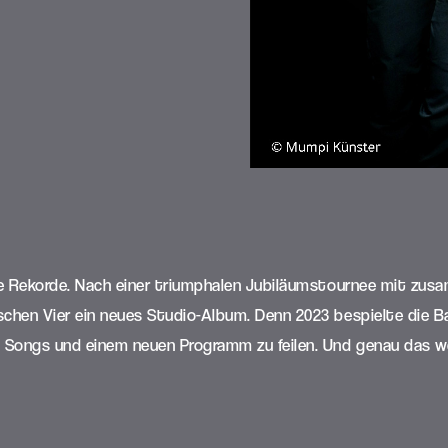
hre Rekorde. Nach einer triumphalen Jubiläumstournee mit zu
chen Vier ein neues Studio-Album. Denn 2023 bespielte die B
 Songs und einem neuen Programm zu feilen. Und genau das w